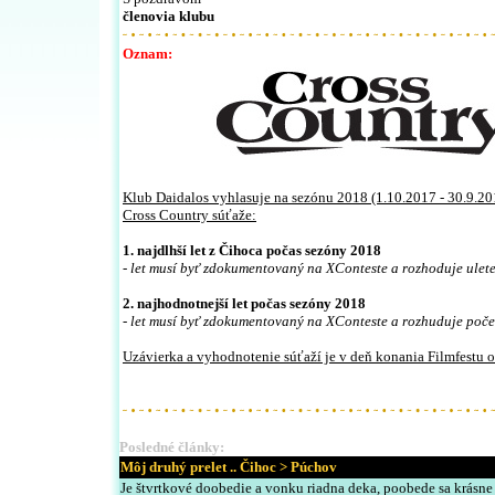
členovia klubu
Oznam:
Klub Daidalos vyhlasuje na sezónu 2018 (1.10.2017 - 30.9.2
Cross Country súťaže:
1. najdlhší let z Čihoca počas sezóny 2018
- let musí byť zdokumentovaný na XConteste a rozhoduje ulet
2. najhodnotnejší let počas sezóny 2018
- let musí byť zdokumentovaný na XConteste a rozhuduje poč
Uzávierka a vyhodnotenie súťaží je v deň konania Filmfestu o
Posledn
é články:
Môj druhý prelet .. Čihoc > Púchov
Je štvrtkové doobedie a vonku riadna deka, poobede sa krásne