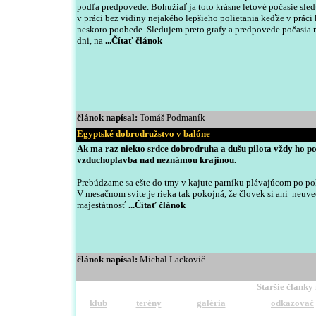
podľa predpovede. Bohužiaľ ja toto krásne letové počasie sle
v práci bez vidiny nejakého lepšieho polietania keďže v práci
neskoro poobede. Sledujem preto grafy a predpovede počasia 
dni, na
...
Čítať článok
čl
ánok napísal:
Tomáš Podmaník
Egyptské dobrodružstvo v balóne
Ak ma raz niekto srdce dobrodruha a dušu pilota vždy ho po
vzduchoplavba nad neznámou krajinou.
Prebúdzame sa ešte do tmy v kajute parníku plávajúcom po p
V mesačnom svite je rieka tak pokojná, že človek si ani neuv
majestátnosť
...
Čítať článok
čl
ánok napísal:
Michal Lackovič
Staršie članky
klub
terény
galéria
odkazovač