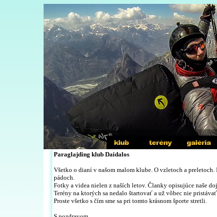
Paraglajding klub Daidalos
Všetko o dianí v našom malom klube. O vzletoch a preletoch. P
pádoch.
Fotky a videa nielen z naších letov. Članky opisujúce naše do
Ter
ény na ktorých sa nedalo štartovať a už vôbec nie pristávať
Proste všetko s čím sme sa pri tomto krásnom športe stretli.
S pozdravom