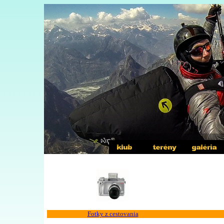
Fotky z cestovania