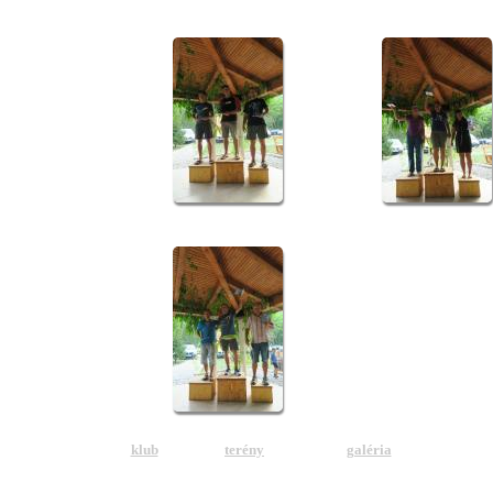
klub
terény
galéria