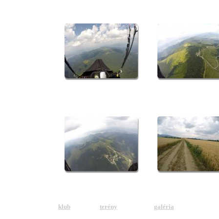
klub
terény
galéria