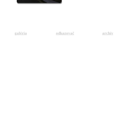
galéria
odkazovač
archív