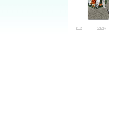
klub
terény