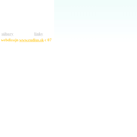
súbory
linky
webdizajn
www.eudius.sk
c 07